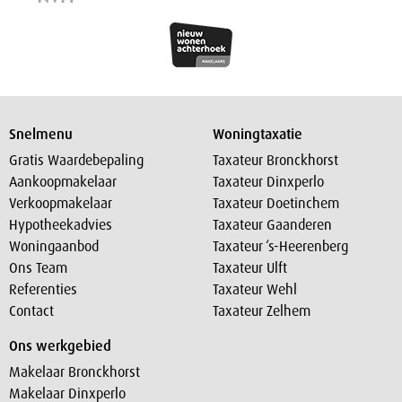
Snelmenu
Woningtaxatie
Gratis Waardebepaling
Taxateur Bronckhorst
Aankoopmakelaar
Taxateur Dinxperlo
Verkoopmakelaar
Taxateur Doetinchem
Hypotheekadvies
Taxateur Gaanderen
Woningaanbod
Taxateur ‘s-Heerenberg
Ons Team
Taxateur Ulft
Referenties
Taxateur Wehl
Contact
Taxateur Zelhem
Ons werkgebied
Makelaar Bronckhorst
Makelaar Dinxperlo