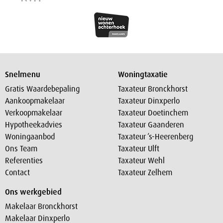
Snelmenu
Woningtaxatie
Gratis Waardebepaling
Taxateur Bronckhorst
Aankoopmakelaar
Taxateur Dinxperlo
Verkoopmakelaar
Taxateur Doetinchem
Hypotheekadvies
Taxateur Gaanderen
Woningaanbod
Taxateur ‘s-Heerenberg
Ons Team
Taxateur Ulft
Referenties
Taxateur Wehl
Contact
Taxateur Zelhem
Ons werkgebied
Makelaar Bronckhorst
Makelaar Dinxperlo