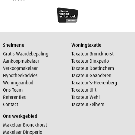
Snelmenu
Woningtaxatie
Gratis Waardebepaling
Taxateur Bronckhorst
Aankoopmakelaar
Taxateur Dinxperlo
Verkoopmakelaar
Taxateur Doetinchem
Hypotheekadvies
Taxateur Gaanderen
Woningaanbod
Taxateur ‘s-Heerenberg
Ons Team
Taxateur Ulft
Referenties
Taxateur Wehl
Contact
Taxateur Zelhem
Ons werkgebied
Makelaar Bronckhorst
Makelaar Dinxperlo