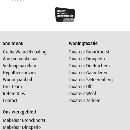
Snelmenu
Woningtaxatie
Gratis Waardebepaling
Taxateur Bronckhorst
Aankoopmakelaar
Taxateur Dinxperlo
Verkoopmakelaar
Taxateur Doetinchem
Hypotheekadvies
Taxateur Gaanderen
Woningaanbod
Taxateur ‘s-Heerenberg
Ons Team
Taxateur Ulft
Referenties
Taxateur Wehl
Contact
Taxateur Zelhem
Ons werkgebied
Makelaar Bronckhorst
Makelaar Dinxperlo