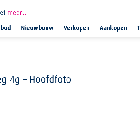
et
meer…
nbod
Nieuwbouw
Verkopen
Aankopen
T
g 4g – Hoofdfoto