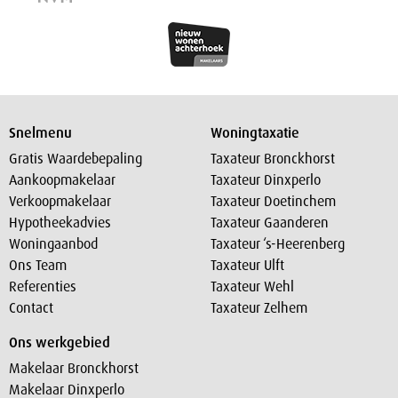
Snelmenu
Woningtaxatie
Gratis Waardebepaling
Taxateur Bronckhorst
Aankoopmakelaar
Taxateur Dinxperlo
Verkoopmakelaar
Taxateur Doetinchem
Hypotheekadvies
Taxateur Gaanderen
Woningaanbod
Taxateur ‘s-Heerenberg
Ons Team
Taxateur Ulft
Referenties
Taxateur Wehl
Contact
Taxateur Zelhem
Ons werkgebied
Makelaar Bronckhorst
Makelaar Dinxperlo