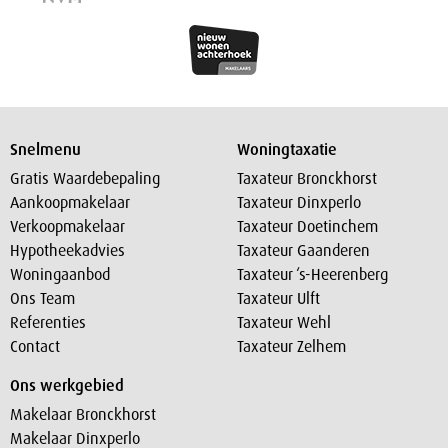
Snelmenu
Woningtaxatie
Gratis Waardebepaling
Taxateur Bronckhorst
Aankoopmakelaar
Taxateur Dinxperlo
Verkoopmakelaar
Taxateur Doetinchem
Hypotheekadvies
Taxateur Gaanderen
Woningaanbod
Taxateur ‘s-Heerenberg
Ons Team
Taxateur Ulft
Referenties
Taxateur Wehl
Contact
Taxateur Zelhem
Ons werkgebied
Makelaar Bronckhorst
Makelaar Dinxperlo