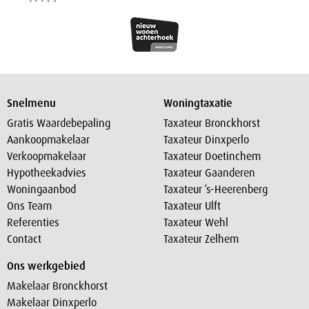
Snelmenu
Woningtaxatie
Gratis Waardebepaling
Taxateur Bronckhorst
Aankoopmakelaar
Taxateur Dinxperlo
Verkoopmakelaar
Taxateur Doetinchem
Hypotheekadvies
Taxateur Gaanderen
Woningaanbod
Taxateur ‘s-Heerenberg
Ons Team
Taxateur Ulft
Referenties
Taxateur Wehl
Contact
Taxateur Zelhem
Ons werkgebied
Makelaar Bronckhorst
Makelaar Dinxperlo