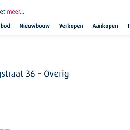
et
meer…
nbod
Nieuwbouw
Verkopen
Aankopen
T
traat 36 – Overig