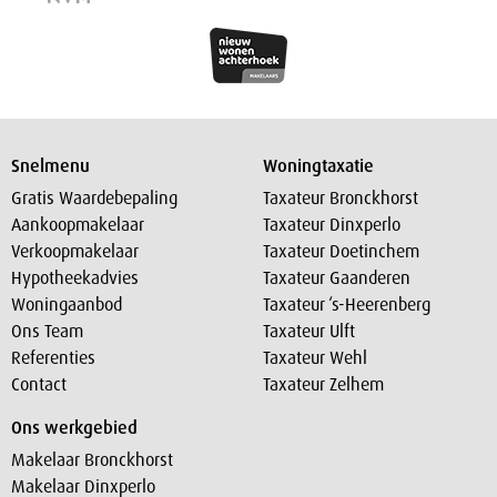
Snelmenu
Woningtaxatie
Gratis Waardebepaling
Taxateur Bronckhorst
Aankoopmakelaar
Taxateur Dinxperlo
Verkoopmakelaar
Taxateur Doetinchem
Hypotheekadvies
Taxateur Gaanderen
Woningaanbod
Taxateur ‘s-Heerenberg
Ons Team
Taxateur Ulft
Referenties
Taxateur Wehl
Contact
Taxateur Zelhem
Ons werkgebied
Makelaar Bronckhorst
Makelaar Dinxperlo