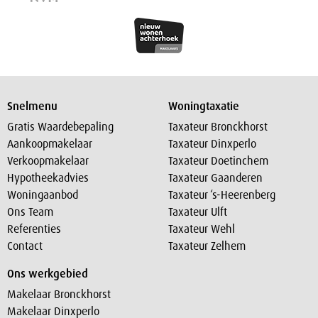
Snelmenu
Woningtaxatie
Gratis Waardebepaling
Taxateur Bronckhorst
Aankoopmakelaar
Taxateur Dinxperlo
Verkoopmakelaar
Taxateur Doetinchem
Hypotheekadvies
Taxateur Gaanderen
Woningaanbod
Taxateur ‘s-Heerenberg
Ons Team
Taxateur Ulft
Referenties
Taxateur Wehl
Contact
Taxateur Zelhem
Ons werkgebied
Makelaar Bronckhorst
Makelaar Dinxperlo