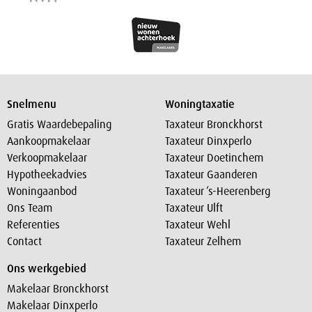
Snelmenu
Woningtaxatie
Gratis Waardebepaling
Taxateur Bronckhorst
Aankoopmakelaar
Taxateur Dinxperlo
Verkoopmakelaar
Taxateur Doetinchem
Hypotheekadvies
Taxateur Gaanderen
Woningaanbod
Taxateur ‘s-Heerenberg
Ons Team
Taxateur Ulft
Referenties
Taxateur Wehl
Contact
Taxateur Zelhem
Ons werkgebied
Makelaar Bronckhorst
Makelaar Dinxperlo