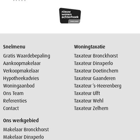
Snelmenu
Woningtaxatie
Gratis Waardebepaling
Taxateur Bronckhorst
Aankoopmakelaar
Taxateur Dinxperlo
Verkoopmakelaar
Taxateur Doetinchem
Hypotheekadvies
Taxateur Gaanderen
Woningaanbod
Taxateur ‘s-Heerenberg
Ons Team
Taxateur Ulft
Referenties
Taxateur Wehl
Contact
Taxateur Zelhem
Ons werkgebied
Makelaar Bronckhorst
Makelaar Dinxperlo