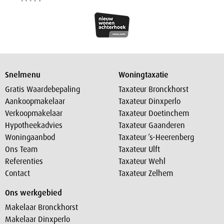
Snelmenu
Woningtaxatie
Gratis Waardebepaling
Taxateur Bronckhorst
Aankoopmakelaar
Taxateur Dinxperlo
Verkoopmakelaar
Taxateur Doetinchem
Hypotheekadvies
Taxateur Gaanderen
Woningaanbod
Taxateur ‘s-Heerenberg
Ons Team
Taxateur Ulft
Referenties
Taxateur Wehl
Contact
Taxateur Zelhem
Ons werkgebied
Makelaar Bronckhorst
Makelaar Dinxperlo