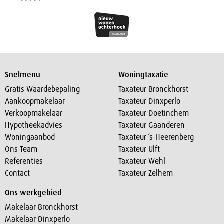
Snelmenu
Woningtaxatie
Gratis Waardebepaling
Taxateur Bronckhorst
Aankoopmakelaar
Taxateur Dinxperlo
Verkoopmakelaar
Taxateur Doetinchem
Hypotheekadvies
Taxateur Gaanderen
Woningaanbod
Taxateur ‘s-Heerenberg
Ons Team
Taxateur Ulft
Referenties
Taxateur Wehl
Contact
Taxateur Zelhem
Ons werkgebied
Makelaar Bronckhorst
Makelaar Dinxperlo