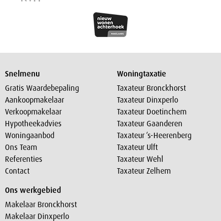
Snelmenu
Woningtaxatie
Gratis Waardebepaling
Taxateur Bronckhorst
Aankoopmakelaar
Taxateur Dinxperlo
Verkoopmakelaar
Taxateur Doetinchem
Hypotheekadvies
Taxateur Gaanderen
Woningaanbod
Taxateur ‘s-Heerenberg
Ons Team
Taxateur Ulft
Referenties
Taxateur Wehl
Contact
Taxateur Zelhem
Ons werkgebied
Makelaar Bronckhorst
Makelaar Dinxperlo