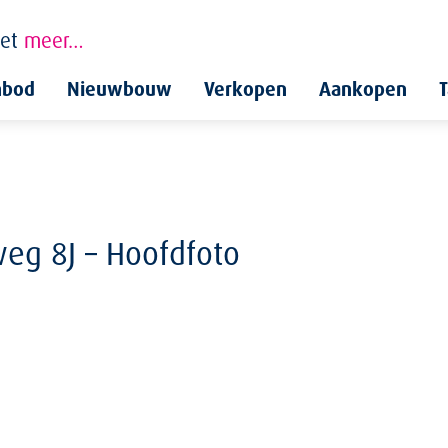
et
meer…
nbod
Nieuwbouw
Verkopen
Aankopen
T
weg 8J – Hoofdfoto