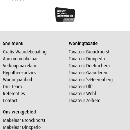
Snelmenu
Woningtaxatie
Gratis Waardebepaling
Taxateur Bronckhorst
Aankoopmakelaar
Taxateur Dinxperlo
Verkoopmakelaar
Taxateur Doetinchem
Hypotheekadvies
Taxateur Gaanderen
Woningaanbod
Taxateur ‘s-Heerenberg
Ons Team
Taxateur Ulft
Referenties
Taxateur Wehl
Contact
Taxateur Zelhem
Ons werkgebied
Makelaar Bronckhorst
Makelaar Dinxperlo