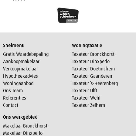
Snelmenu
Woningtaxatie
Gratis Waardebepaling
Taxateur Bronckhorst
Aankoopmakelaar
Taxateur Dinxperlo
Verkoopmakelaar
Taxateur Doetinchem
Hypotheekadvies
Taxateur Gaanderen
Woningaanbod
Taxateur ‘s-Heerenberg
Ons Team
Taxateur Ulft
Referenties
Taxateur Wehl
Contact
Taxateur Zelhem
Ons werkgebied
Makelaar Bronckhorst
Makelaar Dinxperlo