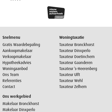
Snelmenu
Woningtaxatie
Gratis Waardebepaling
Taxateur Bronckhorst
Aankoopmakelaar
Taxateur Dinxperlo
Verkoopmakelaar
Taxateur Doetinchem
Hypotheekadvies
Taxateur Gaanderen
Woningaanbod
Taxateur ‘s-Heerenberg
Ons Team
Taxateur Ulft
Referenties
Taxateur Wehl
Contact
Taxateur Zelhem
Ons werkgebied
Makelaar Bronckhorst
Makelaar Dinxperlo