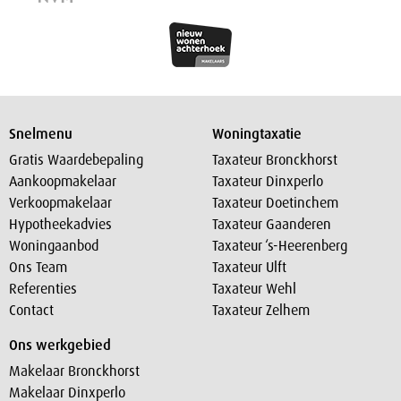
Snelmenu
Woningtaxatie
Gratis Waardebepaling
Taxateur Bronckhorst
Aankoopmakelaar
Taxateur Dinxperlo
Verkoopmakelaar
Taxateur Doetinchem
Hypotheekadvies
Taxateur Gaanderen
Woningaanbod
Taxateur ‘s-Heerenberg
Ons Team
Taxateur Ulft
Referenties
Taxateur Wehl
Contact
Taxateur Zelhem
Ons werkgebied
Makelaar Bronckhorst
Makelaar Dinxperlo