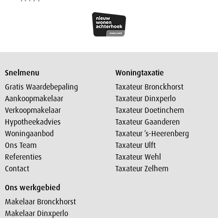
Snelmenu
Woningtaxatie
Gratis Waardebepaling
Taxateur Bronckhorst
Aankoopmakelaar
Taxateur Dinxperlo
Verkoopmakelaar
Taxateur Doetinchem
Hypotheekadvies
Taxateur Gaanderen
Woningaanbod
Taxateur ‘s-Heerenberg
Ons Team
Taxateur Ulft
Referenties
Taxateur Wehl
Contact
Taxateur Zelhem
Ons werkgebied
Makelaar Bronckhorst
Makelaar Dinxperlo