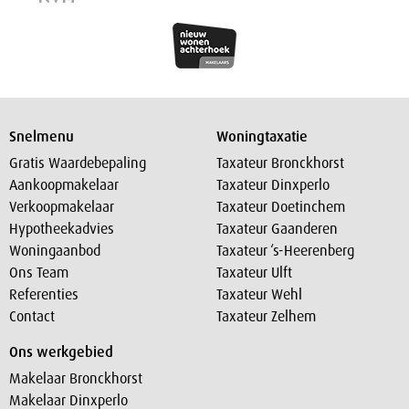
Snelmenu
Woningtaxatie
Gratis Waardebepaling
Taxateur Bronckhorst
Aankoopmakelaar
Taxateur Dinxperlo
Verkoopmakelaar
Taxateur Doetinchem
Hypotheekadvies
Taxateur Gaanderen
Woningaanbod
Taxateur ‘s-Heerenberg
Ons Team
Taxateur Ulft
Referenties
Taxateur Wehl
Contact
Taxateur Zelhem
Ons werkgebied
Makelaar Bronckhorst
Makelaar Dinxperlo