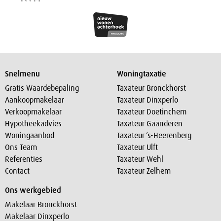
Snelmenu
Woningtaxatie
Gratis Waardebepaling
Taxateur Bronckhorst
Aankoopmakelaar
Taxateur Dinxperlo
Verkoopmakelaar
Taxateur Doetinchem
Hypotheekadvies
Taxateur Gaanderen
Woningaanbod
Taxateur ‘s-Heerenberg
Ons Team
Taxateur Ulft
Referenties
Taxateur Wehl
Contact
Taxateur Zelhem
Ons werkgebied
Makelaar Bronckhorst
Makelaar Dinxperlo