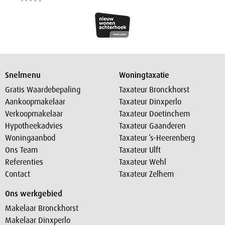
Snelmenu
Woningtaxatie
Gratis Waardebepaling
Taxateur Bronckhorst
Aankoopmakelaar
Taxateur Dinxperlo
Verkoopmakelaar
Taxateur Doetinchem
Hypotheekadvies
Taxateur Gaanderen
Woningaanbod
Taxateur ‘s-Heerenberg
Ons Team
Taxateur Ulft
Referenties
Taxateur Wehl
Contact
Taxateur Zelhem
Ons werkgebied
Makelaar Bronckhorst
Makelaar Dinxperlo