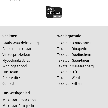
Snelmenu
Woningtaxatie
Gratis Waardebepaling
Taxateur Bronckhorst
Aankoopmakelaar
Taxateur Dinxperlo
Verkoopmakelaar
Taxateur Doetinchem
Hypotheekadvies
Taxateur Gaanderen
Woningaanbod
Taxateur ‘s-Heerenberg
Ons Team
Taxateur Ulft
Referenties
Taxateur Wehl
Contact
Taxateur Zelhem
Ons werkgebied
Makelaar Bronckhorst
Makelaar Dinxperlo