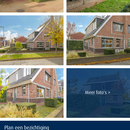
– Energielabel A
– 16 zonnepanelen (2020)
– 2 airco’s (2020)
– Vloerverwarming op begane grond en badkamer
– Vernieuwde dakbedekking carport (2021)
– Rustige ligging nabij voorzieningen en natuur
Meer foto's >
Plan een bezichtiging