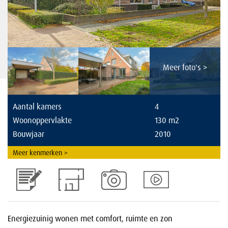
Meer foto's >
Aantal kamers
4
Woonoppervlakte
130 m
2
Bouwjaar
2010
Meer kenmerken >
Energiezuinig wonen met comfort, ruimte en zon